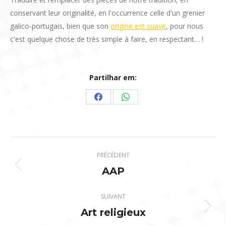
conservant leur originalité, en l'occurrence celle d'un grenier
galico-portugais, bien que son
origine est suave
, pour nous
c'est quelque chose de très simple à faire, en respectant… !
Partilhar em:
Partager
Partager
sur
sur
Facebook
WhatsApp
Navigation
PRÉCÉDENT
de
AAP
Onglet
précédent
commentaire
SUIVANT
Art religieux
Projets
similaires