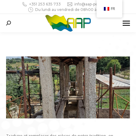
+351 253 635 733
info@aap-pedreiras.pt
FR
Du lundi au vendredi de 08h00 à 18h30
Recherche
:
Traduire et remplacer des pièces de notre tradition, en