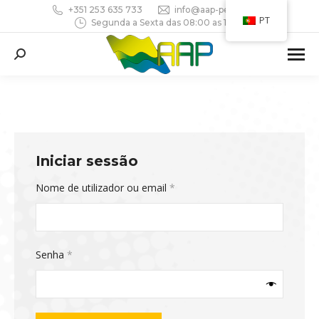
+351 253 635 733
info@aap-pedreiras.pt
PT
Segunda a Sexta das 08:00 as 18:30
Search:
Iniciar sessão
Obrigatório
Nome de utilizador ou email
*
Obrigatório
Senha
*